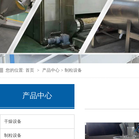
您的位置:
首页
>
产品中心 > 制粒设备
产品中心
干燥设备
制粒设备