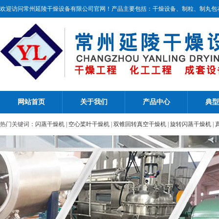
欢迎访问常州延陵干燥设备有限公司官网！产品主要包括：干燥设备、制粒、制丸包
网站首页
关于我们
产品中心
典型
热门关键词：
闪蒸干燥机
|
空心桨叶干燥机
|
双锥回转真空干燥机
|
旋转闪蒸干燥机
|
机
|
振动流化床干燥机
|
热风循环烘箱
|