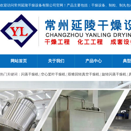
欢迎访问常州延陵干燥设备有限公司官网！产品主要包括：干燥设备、制粒、制丸包
网站首页
关于我们
产品中心
典型
热门关键词：
闪蒸干燥机
|
空心桨叶干燥机
|
双锥回转真空干燥机
|
旋转闪蒸干燥机
|
机
|
振动流化床干燥机
|
热风循环烘箱
|