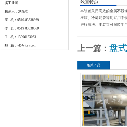
装置特点
溪工业园
本装置采用高效的金属不锈
联系人：刘经理
压罐、冷却蛇管等均采用不
座 机：0519-83338369
进行清洗。本装置可间歇生
传 真：0519-83338369
手 机：13906123033
盘
邮 箱：yl@yldry.com
上一篇：
相关产品