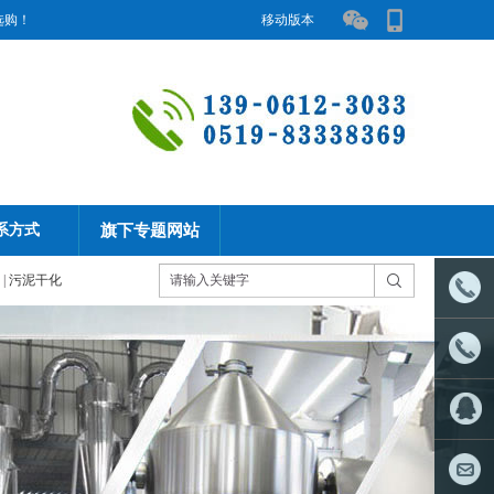
选购！
移动版本
旗下专题网站
系方式
|
污泥干化
刘经理
0519-
刘经理
8333836
1390612
QQ客服