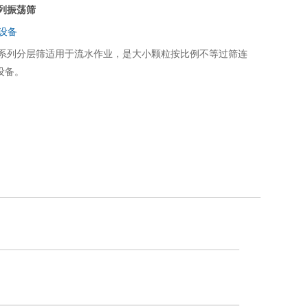
列振荡筛
设备
S系列分层筛适用于流水作业，是大小颗粒按比例不等过筛连
设备。