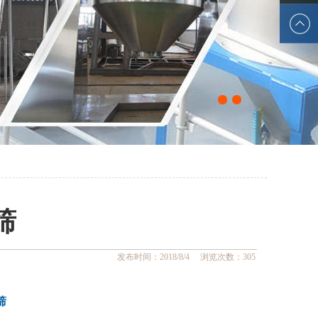
9
3033
yl@yldry
.com
筛
发布时间：2018/8/4 浏览次数：
305
筛