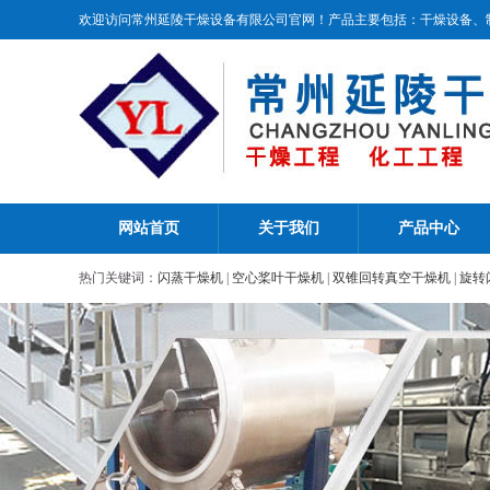
欢迎访问常州延陵干燥设备有限公司官网！产品主要包括：干燥设备、
网站首页
关于我们
产品中心
热门关键词：
闪蒸干燥机
|
空心桨叶干燥机
|
双锥回转真空干燥机
|
旋转
机
|
振动流化床干燥机
|
热风循环烘箱
|