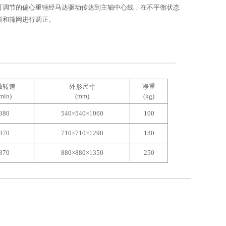
可调节的偏心重锤经马达驱动传达到主轴中心线，在不平衡状态
料和筛网进行调正。
轴转速
外形尺寸
净重
/min)
(mm)
(kg)
380
540×540×1060
100
370
710×710×1290
180
370
880×880×1350
250