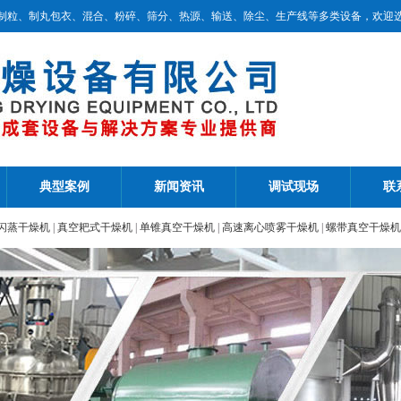
制粒、制丸包衣、混合、粉碎、筛分、热源、输送、除尘、生产线等多类设备，欢迎
典型案例
新闻资讯
调试现场
联
闪蒸干燥机
|
真空耙式干燥机
|
单锥真空干燥机
|
高速离心喷雾干燥机
|
螺带真空干燥机