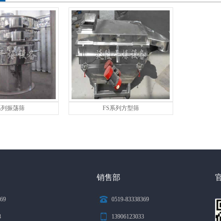
系列振荡筛
FS系列方型筛
销售部
369
0519-83338369
3
13906123033