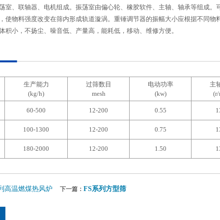
荡室、联轴器、电机组成。振荡室由偏心轮、橡胶软件、主轴、轴承等组成。
，使物料强度改变在筛内形成轨道漩涡。重锤调节器的振幅大小应根据不同物
体积小，不扬尘、噪音低、产量高，能耗低，移动、维修方便。
生产能力
过筛数目
电动功率
主
(kg/h)
mesh
(kw)
(r
60-500
12-200
0.55
1
100-1300
12-200
0.75
1
180-2000
12-200
1.50
1
B系列高温燃煤热风炉
FS系列方型筛
下一篇：