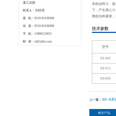
溪工业园
本机由料斗、振
下，产生离心力
联系人：刘经理
整机结构紧密，
座 机：0519-83338369
传 真：0519-83338369
技术参数
手 机：13906123033
邮 箱：yl@yldry.com
型号
ZS-365
ZS-515
ZS-650
JRF-
上一篇：
相关产品