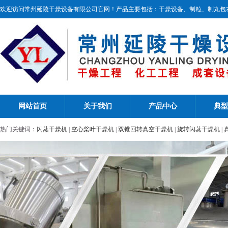
欢迎访问常州延陵干燥设备有限公司官网！产品主要包括：干燥设备、制粒、制丸包
网站首页
关于我们
产品中心
典型
热门关键词：
闪蒸干燥机
|
空心桨叶干燥机
|
双锥回转真空干燥机
|
旋转闪蒸干燥机
|
机
|
振动流化床干燥机
|
热风循环烘箱
|