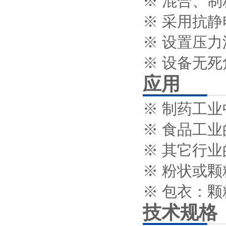
※ 混合、
※ 采用抗
※ 设置压
※ 设备无
应用
※ 制药工
※ 食品工
※ 其它行
※ 粉状或
※ 包衣：
技术规格