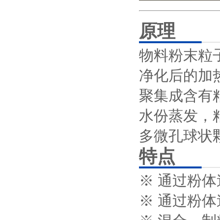
原理
物料粉末粒
净化后的加
聚集成含有
水份蒸发，
多微孔球状
特点
※ 通过粉
※ 通过粉